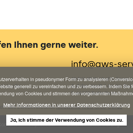
en Ihnen gerne weiter.
info@aws-ser
tzerverhalten in pseudonymer Form zu analysieren (Conversion
Abfall-Wirtschafts-Servi
ebsite generell zu vereinfachen und zu verbessern. Indem Sie fo
is 16 Uhr
Auf der Hardt / An der B42
ndung von Cookies und stimmen den vorgenannten Maßnahm
D-64572 Büttelborn
Mehr Informationen in unserer Datenschutzerklärung
chaft des Zweckverbands
Riedwerke Kreis Groß-Gerau
Ja, ich stimme der Verwendung von Cookies zu.
Kontakt
Impressum
Datenschutzerklärung