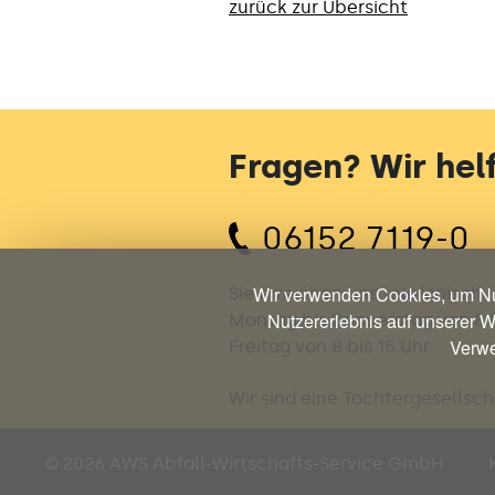
zurück zur Übersicht
Fragen? Wir helf
06152 7119-0
Wir verwenden Cookies, um Nu
Sie erreichen uns telefonisch
Nutzererlebnis auf unserer W
Montag bis Donnerstag von 8 b
Verwe
Freitag von 8 bis 15 Uhr
Wir sind eine Tochtergesells
© 2026 AWS
Abfall-Wirtschafts-Service GmbH