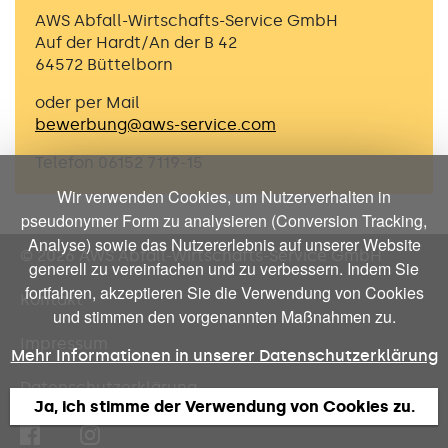
AWS Abfall-Wirtschafts-Service GmbH
Auf der Hardt/An der B 42
64572 Büttelborn
oder per Mail
bewerbung@aws-service.com
Telefon 06152 7119-15
Wir verwenden Cookies, um Nutzerverhalten in
pseudonymer Form zu analysieren (Conversion Tracking,
Analyse) sowie das Nutzererlebnis auf unserer Website
© 2026 AWS
Abfall-Wirtschafts-Service GmbH
generell zu vereinfachen und zu verbessern. Indem Sie
fortfahren, akzeptieren Sie die Verwendung von Cookies
Kontakt
und stimmen den vorgenannten Maßnahmen zu.
Impressum
Mehr Informationen in unserer Datenschutzerklärung
Datenschutzerklärung
Ja, ich stimme der Verwendung von Cookies zu.