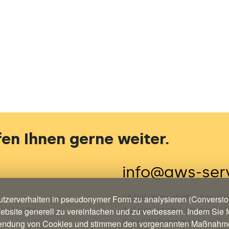
en Ihnen gerne weiter.
info@aws-ser
Abfall-Wirtschafts-Servi
tzerverhalten in pseudonymer Form zu analysieren (Conversion
is 16 Uhr
Auf der Hardt / An der B42
ebsite generell zu vereinfachen und zu verbessern. Indem Sie fo
D-64572 Büttelborn
ndung von Cookies und stimmen den vorgenannten Maßnahm